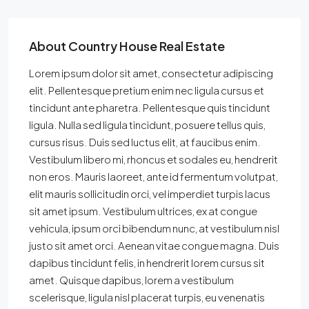
About Country House Real Estate
Lorem ipsum dolor sit amet, consectetur adipiscing
elit. Pellentesque pretium enim nec ligula cursus et
tincidunt ante pharetra. Pellentesque quis tincidunt
ligula. Nulla sed ligula tincidunt, posuere tellus quis,
cursus risus. Duis sed luctus elit, at faucibus enim.
Vestibulum libero mi, rhoncus et sodales eu, hendrerit
non eros. Mauris laoreet, ante id fermentum volutpat,
elit mauris sollicitudin orci, vel imperdiet turpis lacus
sit amet ipsum. Vestibulum ultrices, ex at congue
vehicula, ipsum orci bibendum nunc, at vestibulum nisl
justo sit amet orci. Aenean vitae congue magna. Duis
dapibus tincidunt felis, in hendrerit lorem cursus sit
amet. Quisque dapibus, lorem a vestibulum
scelerisque, ligula nisl placerat turpis, eu venenatis