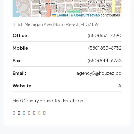
Leaflet
|
©
OpenStreetMap
contributors
1611 Michigan Ave, Miami Beach, FL 33139
Office:
(580) 853-7390
Mobile:
(580) 853-6732
Fax:
(580) 844-6732
Email:
agency5@houzez.co
Website
#
Find Country House Real Estate on: