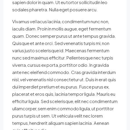
sapien dolor in quam. Ut eu tortor sollicitudin leo
sodales pharetra. Nulla eget posuere arcu.
Vivamus vel lacus lacinia, condimentum nunc non,
iaculis diam. Proin in mollis augue, eget fermentum
quam. Donec semper purus ut ante tempus gravida.
Quisque et ante orci. Sed venenatis turpis mi, non
varius justo scelerisque id. Maecenas fermentum
nunc sed maximus efficitur. Pellentesque nec turpis
viverra, cursus ex porta, porttitor odio. In gravida
ante nec eleifend commodo. Cras gravida interdum
nisl, vel venenatis nisl consectetur ut. Duis in erat quis
dui imperdiet pretium et eu purus. Fusce purus ex,
placerat et eros quis, lacinia tempor ligula. Mauris eu
efficitur ligula. Sed scelerisque, elit nec condimentum
ullamcorper, sem enim commodo ligula, ut porttitor
purus turpis ut sem. Ut vehicula velit nec lorem
tempus, hendrerit aliquam sapien lacinia. Aenean