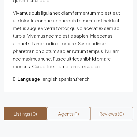
quis efficitur odio.
Vivamus quis ligula nec diam fermentum molestie ut
ut dolor. In congue, neque quis fermentum tincidunt,
metus augue viverra tortor, quis placerat ex sem ac
turpis. Vivamus nec molestie sapien. Maecenas
aliquet sit amet odio et ornare. Suspendisse
pharetra nibh dictum sapien rutrum tempus. Nullam
nec maximus nunc. Fusce ultrices nibh id ornare
rhoncus. Curabitur sit amet ornare sapien.
Language:
english,spanish,french
Listings (0)
Agents (1)
Reviews (0)