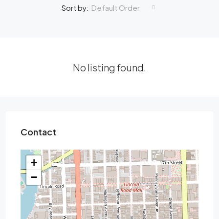
Default Order
Sort by:
No listing found.
Contact
+
−