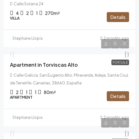
Calle Solana 24
4
2
1
270m²
Details
VILLA
Stephane Llopis
2 months ago
395.000€
FOR SALE
Apartment in Torviscas Alto
Calle Galicia, San Eugenio Alto, Miraverde, Adeje, Santa Cruz
de Tenerife, Canarias, 38660, España
2
1
1
80m²
Details
APARTMENT
Stephane Llopis
2 months ago
479.000€