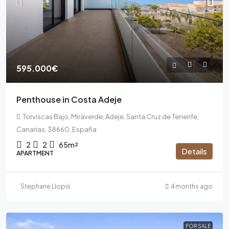
595.000€
Penthouse in Costa Adeje
Torviscas Bajo, Miraverde, Adeje, Santa Cruz de Tenerife,
Canarias, 38660, España
2
2
65m²
Details
APARTMENT
Stephane Llopis
4 months ago
FOR SALE