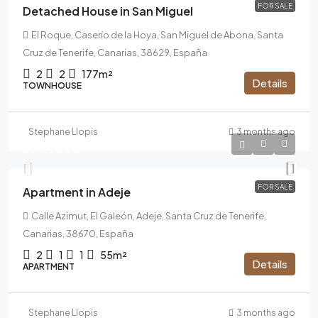
FOR SALE
Detached House in San Miguel
El Roque, Caserío de la Hoya, San Miguel de Abona, Santa
Cruz de Tenerife, Canarias, 38629, España
2
2
177m²
Details
TOWNHOUSE
Stephane Llopis
3 months ago
274.900€
FOR SALE
Apartment in Adeje
Calle Azimut, El Galeón, Adeje, Santa Cruz de Tenerife,
Canarias, 38670, España
2
1
1
55m²
Details
APARTMENT
Stephane Llopis
3 months ago