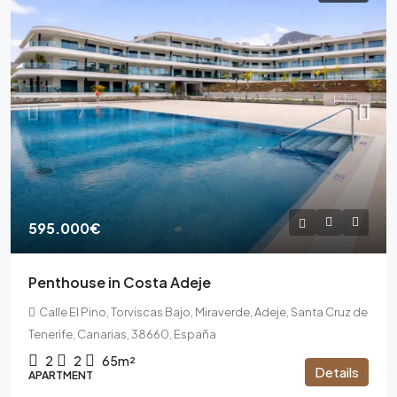
595.000€
Penthouse in Costa Adeje
Calle El Pino, Torviscas Bajo, Miraverde, Adeje, Santa Cruz de
Tenerife, Canarias, 38660, España
2
2
65m²
Details
APARTMENT