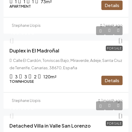
1
1
1
73m²
Details
APARTMENT
Stephane Llopis
1 week ago
400.000€
FOR SALE
Duplex in El Madroñal
Calle El Cardón, Torviscas Bajo, Miraverde, Adeje, Santa Cruz
de Tenerife, Canarias, 38670, España
3
3
2
120m²
Details
TOWNHOUSE
Stephane Llopis
1 month ago
780.000€
FOR SALE
Detached Villa in Valle San Lorenzo