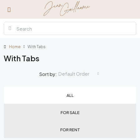
Home
With Tabs
With Tabs
Default Order
Sort by:
ALL
FOR SALE
FOR RENT