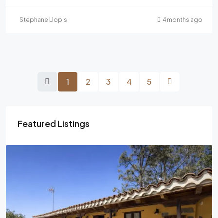
Stephane Llopis
4 months ago
1
2
3
4
5
Featured Listings