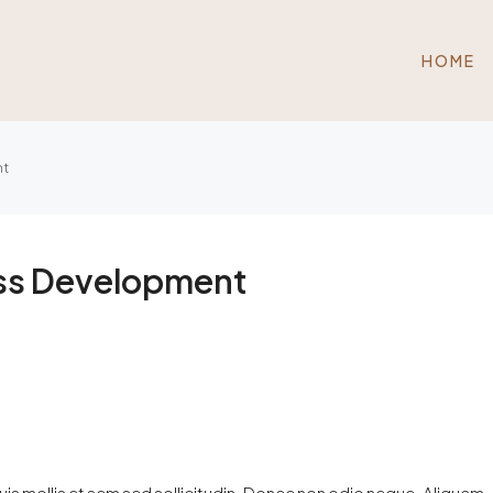
HOME
nt
ess Development
uis mollis et sem sed sollicitudin. Donec non odio neque. Aliquam