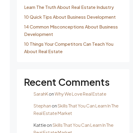
Learn The Truth About Real Estate Industry
10 Quick Tips About Business Development
14 Common Misconceptions About Business
Development
10 Things Your Competitors Can Teach You
About Real Estate
Recent Comments
SarahK
on
Why We Love Real Estate
Stephan
on
Skills That You Can Learn In The
Real Estate Market
Kattie
on
Skills That You Can Learn In The
Real Estate Market