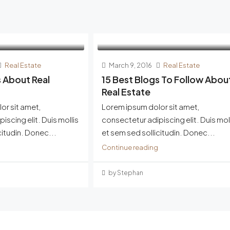
Real Estate
March 9, 2016
Real Estate
s About Real
15 Best Blogs To Follow Abou
Real Estate
or sit amet,
Lorem ipsum dolor sit amet,
iscing elit. Duis mollis
consectetur adipiscing elit. Duis mol
citudin. Donec...
et sem sed sollicitudin. Donec...
Continue reading
by Stephan