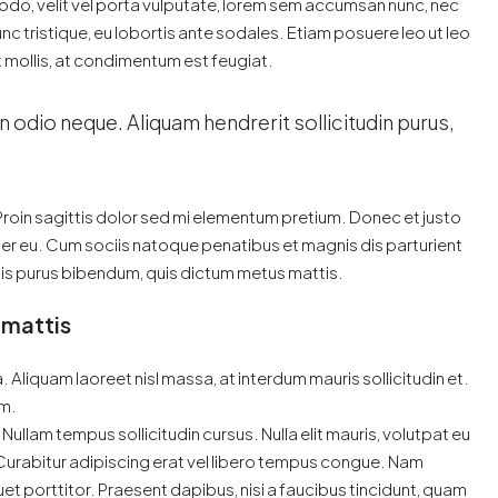
odo, velit vel porta vulputate, lorem sem accumsan nunc, nec
unc tristique, eu lobortis ante sodales. Etiam posuere leo ut leo
lit mollis, at condimentum est feugiat.
n odio neque. Aliquam hendrerit sollicitudin purus,
 Proin sagittis dolor sed mi elementum pretium. Donec et justo
r eu. Cum sociis natoque penatibus et magnis dis parturient
ortis purus bibendum, quis dictum metus mattis.
 mattis
. Aliquam laoreet nisl massa, at interdum mauris sollicitudin et.
im.
. Nullam tempus sollicitudin cursus. Nulla elit mauris, volutpat eu
. Curabitur adipiscing erat vel libero tempus congue. Nam
t porttitor. Praesent dapibus, nisi a faucibus tincidunt, quam