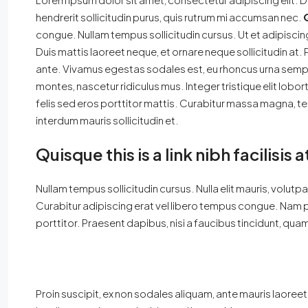
hendrerit sollicitudin purus, quis rutrum mi accumsan nec.
congue. Nullam tempus sollicitudin cursus. Ut et adipiscin
Duis mattis laoreet neque, et ornare neque sollicitudin at.
ante. Vivamus egestas sodales est, eu rhoncus urna sempe
montes, nascetur ridiculus mus. Integer tristique elit lob
felis sed eros porttitor mattis. Curabitur massa magna, temp
interdum mauris sollicitudin et.
Quisque this is a link nibh facilisis
Nullam tempus sollicitudin cursus. Nulla elit mauris, volutpa
Curabitur adipiscing erat vel libero tempus congue. Nam 
porttitor. Praesent dapibus, nisi a faucibus tincidunt, quam
Proin suscipit, ex non sodales aliquam, ante mauris laoreet