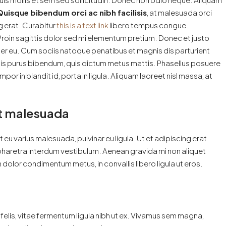
Quisque bibendum orci ac nibh facilisis
, at malesuada orci
g erat. Curabitur
this is a text link
libero tempus congue.
 Proin sagittis dolor sed mi elementum pretium. Donec et justo
r eu. Cum sociis natoque penatibus et magnis dis parturient
ortis purus bibendum, quis dictum metus mattis. Phasellus posuere
or in blandit id, porta in ligula. Aliquam laoreet nisl massa, at
 at malesuada
t eu varius malesuada, pulvinar eu ligula. Ut et adipiscing erat.
pharetra interdum vestibulum. Aenean gravida mi non aliquet
 dolor condimentum metus, in convallis libero ligula ut eros.
 felis, vitae fermentum ligula nibh ut ex. Vivamus sem magna,