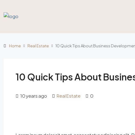
Home
Real Estate
10 Quick Tips About Business Developme
10 Quick Tips About Busin
10 years ago
Real Estate
0
Lorem ipsum dolor sit amet, consectetur adipiscing elit. D