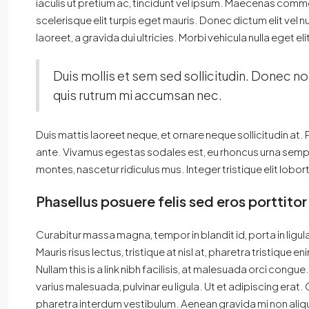
iaculis ut pretium ac, tincidunt vel ipsum. Maecenas comm
scelerisque elit turpis eget mauris. Donec dictum elit vel n
laoreet, a gravida dui ultricies. Morbi vehicula nulla eget e
Duis mollis et sem sed sollicitudin. Donec no
quis rutrum mi accumsan nec.
Duis mattis laoreet neque, et ornare neque sollicitudin at.
ante. Vivamus egestas sodales est, eu rhoncus urna sempe
montes, nascetur ridiculus mus. Integer tristique elit lob
Phasellus posuere felis sed eros porttitor
Curabitur massa magna, tempor in blandit id, porta in ligula
Mauris risus lectus, tristique at nisl at, pharetra tristique en
Nullam this is a link nibh facilisis, at malesuada orci congue
varius malesuada, pulvinar eu ligula. Ut et adipiscing erat
pharetra interdum vestibulum. Aenean gravida mi non alique