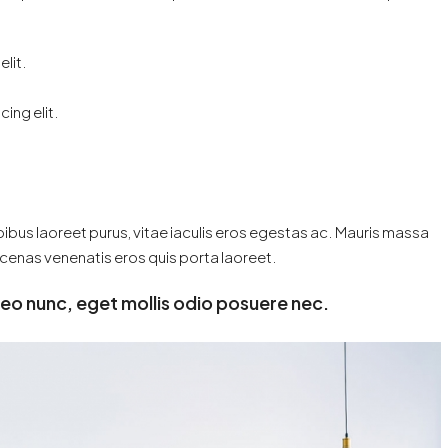
.
lit.
ing elit.
bus laoreet purus, vitae iaculis eros egestas ac. Mauris massa
aecenas venenatis eros quis porta laoreet.
leo nunc, eget mollis odio posuere nec.