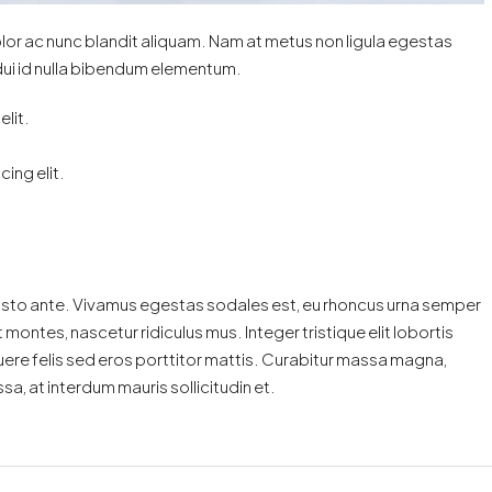
olor ac nunc blandit aliquam. Nam at metus non ligula egestas
dui id nulla bibendum elementum.
lit.
ing elit.
justo ante. Vivamus egestas sodales est, eu rhoncus urna semper
ontes, nascetur ridiculus mus. Integer tristique elit lobortis
ere felis sed eros porttitor mattis. Curabitur massa magna,
ssa, at interdum mauris sollicitudin et.