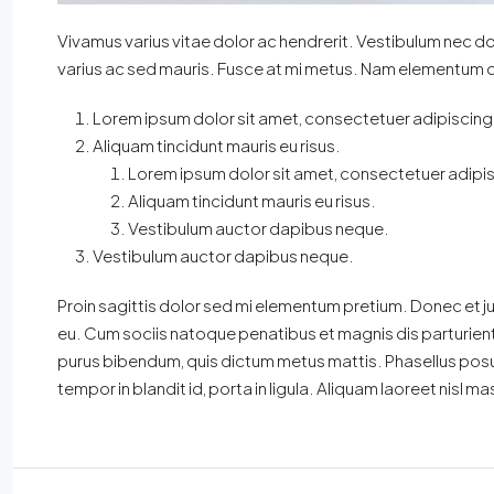
Vivamus varius vitae dolor ac hendrerit. Vestibulum nec d
varius ac sed mauris. Fusce at mi metus. Nam elementum 
Lorem ipsum dolor sit amet, consectetuer adipiscing e
Aliquam tincidunt mauris eu risus.
Lorem ipsum dolor sit amet, consectetuer adipisc
Aliquam tincidunt mauris eu risus.
Vestibulum auctor dapibus neque.
Vestibulum auctor dapibus neque.
Proin sagittis dolor sed mi elementum pretium. Donec et 
eu. Cum sociis natoque penatibus et magnis dis parturient m
purus bibendum, quis dictum metus mattis. Phasellus posu
tempor in blandit id, porta in ligula. Aliquam laoreet nisl ma