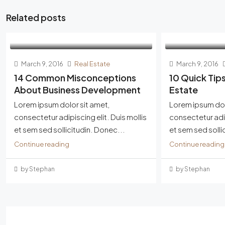
Related posts
March 9, 2016
Real Estate
March 9, 2016
14 Common Misconceptions
10 Quick Tip
About Business Development
Estate
Lorem ipsum dolor sit amet,
Lorem ipsum dol
consectetur adipiscing elit. Duis mollis
consectetur adip
et sem sed sollicitudin. Donec...
et sem sed solli
Continue reading
Continue reading
by Stephan
by Stephan