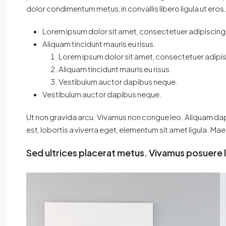
dolor condimentum metus, in convallis libero ligula ut eros
Lorem ipsum dolor sit amet, consectetuer adipiscing e
Aliquam tincidunt mauris eu risus.
Lorem ipsum dolor sit amet, consectetuer adipisc
Aliquam tincidunt mauris eu risus.
Vestibulum auctor dapibus neque.
Vestibulum auctor dapibus neque.
Ut non gravida arcu. Vivamus non congue leo. Aliquam dapi
est, lobortis a viverra eget, elementum sit amet ligula. M
Sed ultrices placerat metus. Vivamus posuere 